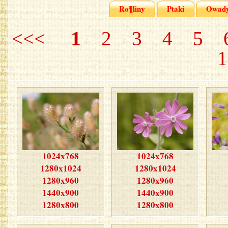
Ro¶liny
Ptaki
Owad
1
<<<
2
3
4
5
1
1024x768
1024x768
1280x1024
1280x1024
1280x960
1280x960
1440x900
1440x900
1280x800
1280x800