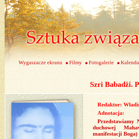
Wygaszacze ekranu
Filmy
Fotogalerie
Kalenda
Szri Babadżi. 
Redaktor: Wład
Adnotacja:
Przedstawiamy 
duchowej Mahaw
manifestacji Boga)